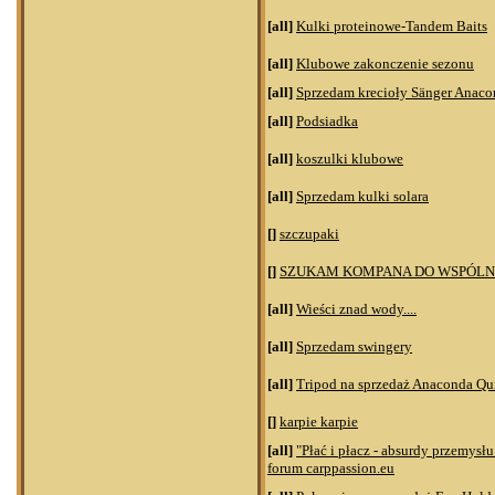
[all]
Kulki proteinowe-Tandem Baits
[all]
Klubowe zakonczenie sezonu
[all]
Sprzedam krecioły Sänger Anaco
[all]
Podsiadka
[all]
koszulki klubowe
[all]
Sprzedam kulki solara
[]
szczupaki
[]
SZUKAM KOMPANA DO WSPÓLN
[all]
Wieści znad wody....
[all]
Sprzedam swingery
[all]
Tripod na sprzedaż Anaconda Qu
[]
karpie karpie
[all]
"Płać i płacz - absurdy przemysł
forum carppassion.eu