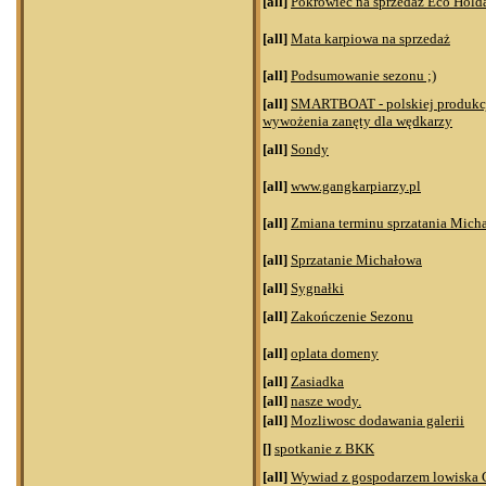
[all]
Pokrowiec na sprzedaż Eco Holda
[all]
Mata karpiowa na sprzedaż
[all]
Podsumowanie sezonu ;)
[all]
SMARTBOAT - polskiej produkcj
wywożenia zanęty dla wędkarzy
[all]
Sondy
[all]
www.gangkarpiarzy.pl
[all]
Zmiana terminu sprzatania Mich
[all]
Sprzatanie Michałowa
[all]
Sygnałki
[all]
Zakończenie Sezonu
[all]
oplata domeny
[all]
Zasiadka
[all]
nasze wody.
[all]
Mozliwosc dodawania galerii
[]
spotkanie z BKK
[all]
Wywiad z gospodarzem lowiska 