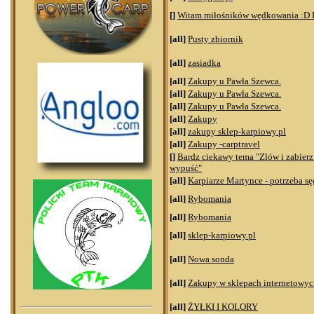
[]
Witam miłośników wędkowania :D P
[all]
Pusty zbiornik
[all]
zasiadka
[all]
Zakupy u Pawła Szewca.
[all]
Zakupy u Pawła Szewca.
[all]
Zakupy u Pawła Szewca.
[all]
Zakupy
[all]
zakupy sklep-karpiowy.pl
[all]
Zakupy -carptravel
[]
Bardz ciekawy tema "Zlów i zabierz 
wypuść"
[all]
Karpiarze Martynce - potrzeba s
[all]
Rybomania
[all]
Rybomania
[all]
sklep-karpiowy.pl
[all]
Nowa sonda
[all]
Zakupy w sklepach internetowyc
[all]
ŻYŁKI I KOLORY