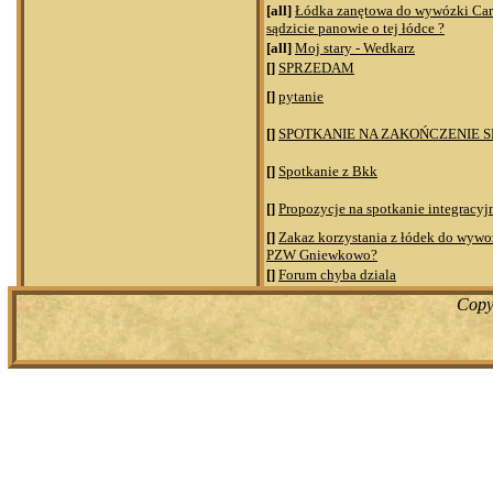
[all]
Łódka zanętowa do wywózki Ca
sądzicie panowie o tej łódce ?
[all]
Moj stary - Wedkarz
[]
SPRZEDAM
[]
pytanie
[]
SPOTKANIE NA ZAKOŃCZENIE SE
[]
Spotkanie z Bkk
[]
Propozycje na spotkanie integracyj
[]
Zakaz korzystania z łódek do wywo
PZW Gniewkowo?
[]
Forum chyba dziala
Copy