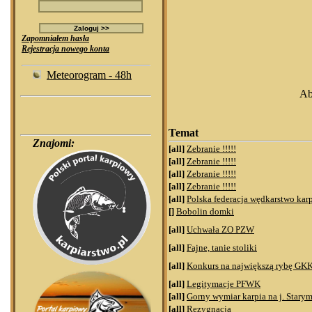
Zapomniałem hasła
Rejestracja nowego konta
Meteorogram - 48h
Ab
Temat
Znajomi:
[all]
Zebranie !!!!!
[all]
Zebranie !!!!!
[all]
Zebranie !!!!!
[all]
Zebranie !!!!!
[all]
Polska federacja wędkarstwo kar
[]
Bobolin domki
[all]
Uchwała ZO PZW
[all]
Fajne, tanie stoliki
[all]
Konkurs na największą rybę GK
[all]
Legitymacje PFWK
[all]
Gorny wymiar karpia na j. Stary
[all]
Rezygnacja